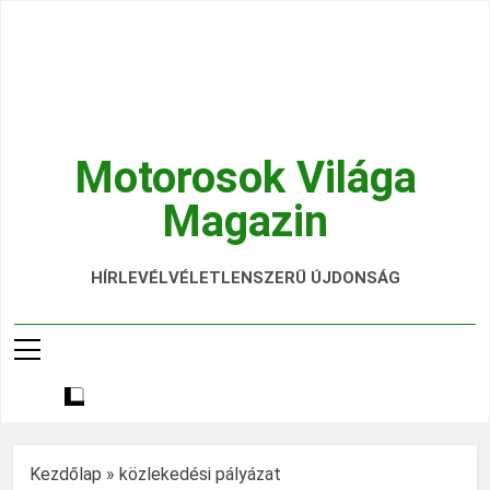
Ugrás
a
tartalomra
Motorosok Világa
Magazin
Hírek, Tesztek, Élmények Egy Helyen!
HÍRLEVÉL
VÉLETLENSZERŰ ÚJDONSÁG
Kezdőlap
»
közlekedési pályázat