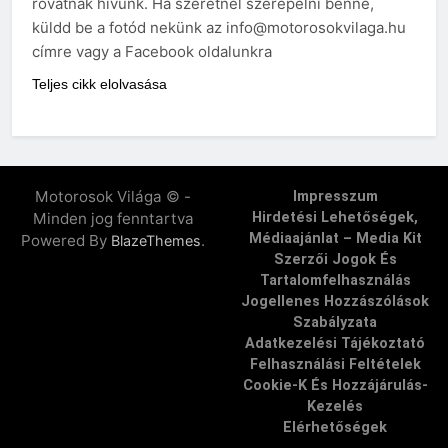
rovatnak hívunk. Ha szeretnél szerepelni benne,
küldd be a fotód nekünk az info@motorosokvilaga.hu
címre vagy a Facebook oldalunkra
Teljes cikk elolvasása
Motorosok Világa © -
Impresszum
Minden jog fenntartva
Hirdetési Lehetőségek,
Médiaajánlat – Media Kit
Powered By
.
BlazeThemes
Szerzői Jogok És
Tartalomfelhasználás
Jogellenes Hozzászólások
Szabályzata
Adatkezelési Tájékoztató
Felhasználási Feltételek
Cookie-K És Hozzájárulás-
Kezelés
Elérhetőségek