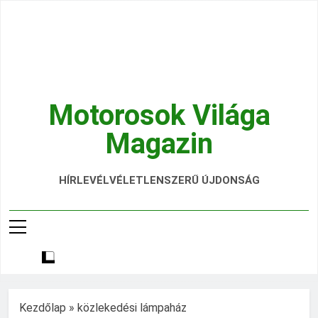
Ugrás
a
tartalomra
Motorosok Világa
Magazin
Hírek, Tesztek, Élmények Egy Helyen!
HÍRLEVÉL
VÉLETLENSZERŰ ÚJDONSÁG
Kezdőlap
»
közlekedési lámpaház