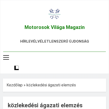
Ugrás
a
tartalomra
Motorosok Világa Magazin
Hírek, Tesztek, Élmények Egy Helyen!
HÍRLEVÉL
VÉLETLENSZERŰ ÚJDONSÁG
Kezdőlap
»
közlekedési ágazati elemzés
közlekedési ágazati elemzés