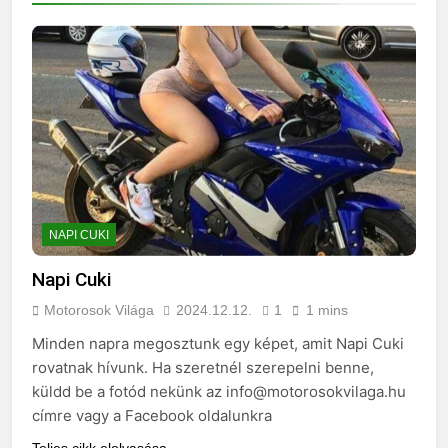
NAPI CUKI
Napi Cuki
Motorosok Világa
2024.12.12.
1
1 mins
Minden napra megosztunk egy képet, amit Napi Cuki
rovatnak hívunk. Ha szeretnél szerepelni benne,
küldd be a fotód nekünk az info@motorosokvilaga.hu
címre vagy a Facebook oldalunkra
Teljes cikk elolvasása