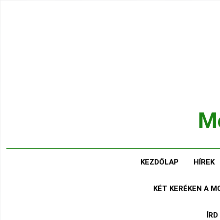
Ugrás
a
tartalomra
Mo
Hírek
KEZDŐLAP
HÍREK
KÉT KERÉKEN A 
ÍRD