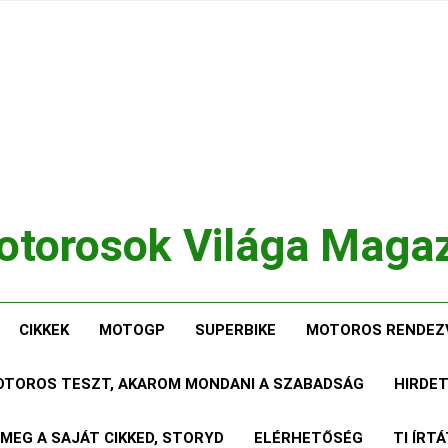
torosok Világa Maga
, Tesztek, Élmények Egy Helyen!
CIKKEK
MOTOGP
SUPERBIKE
MOTOROS RENDEZ
MOTOROS TESZT, AKAROM MONDANI A SZABADSÁG
HIRDE
 MEG A SAJÁT CIKKED, STORYD
ELÉRHETŐSÉG
TI ÍRT