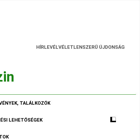
HÍRLEVÉL
VÉLETLENSZERŰ ÚJDONSÁG
zin
VÉNYEK, TALÁLKOZÓK
TÉSI LEHETŐSÉGEK
ÁTOK