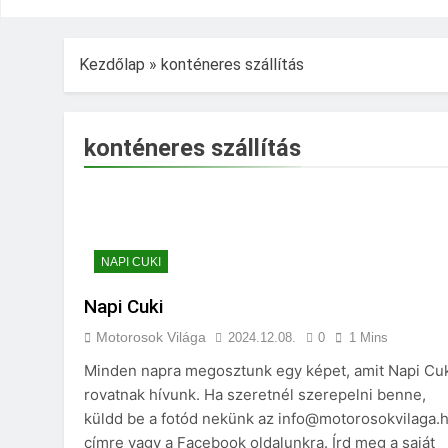
Kezdőlap
»
konténeres szállítás
konténeres szállítás
NAPI CUKI
Napi Cuki
Motorosok Világa
2024.12.08.
0
1 Mins
Minden napra megosztunk egy képet, amit Napi Cu
rovatnak hívunk. Ha szeretnél szerepelni benne,
küldd be a fotód nekünk az info@motorosokvilaga.
címre vagy a Facebook oldalunkra. Írd meg a saját