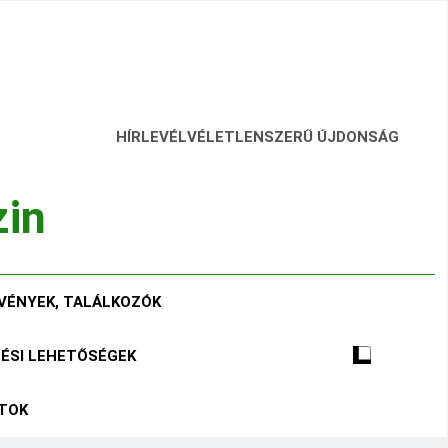
HÍRLEVÉL
VÉLETLENSZERŰ ÚJDONSÁG
zin
VÉNYEK, TALÁLKOZÓK
TÉSI LEHETŐSÉGEK
ÁTOK