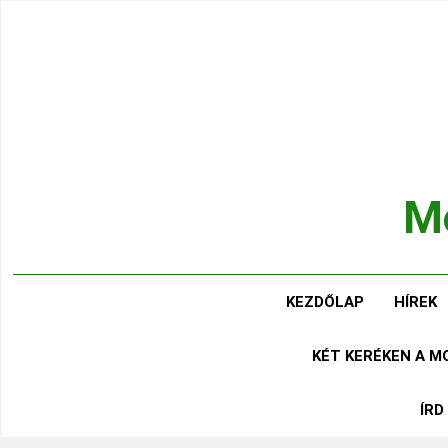
Ugrás
a
tartalomra
Mo
Hírek
KEZDŐLAP
HÍREK
KÉT KERÉKEN A 
ÍRD