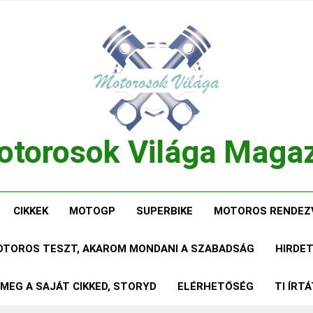
torosok Világa Maga
, Tesztek, Élmények Egy Helyen!
CIKKEK
MOTOGP
SUPERBIKE
MOTOROS RENDEZ
MOTOROS TESZT, AKAROM MONDANI A SZABADSÁG
HIRDE
 MEG A SAJÁT CIKKED, STORYD
ELÉRHETŐSÉG
TI ÍRT