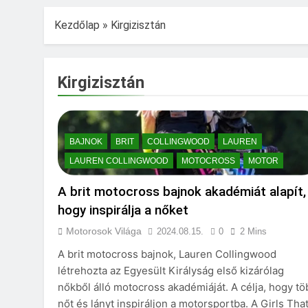
Kezdőlap
»
Kirgizisztán
Kirgizisztán
BAJNOK
BRIT
COLLINGWOOD
LAUREN
LAUREN COLLINGWOOD
MOTOCROSS
MOTOR
A brit motocross bajnok akadémiát alapít,
hogy inspirálja a nőket
Motorosok Világa
2024.08.15.
0
2 Mins
A brit motocross bajnok, Lauren Collingwood
létrehozta az Egyesült Királyság első kizárólag
nőkből álló motocross akadémiáját. A célja, hogy tö
nőt és lányt inspiráljon a motorsportba. A Girls Tha