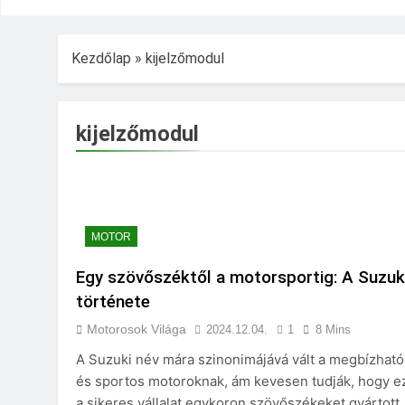
Kezdőlap
»
kijelzőmodul
kijelzőmodul
MOTOR
Egy szövőszéktől a motorsportig: A Suzuk
története
Motorosok Világa
2024.12.04.
1
8 Mins
A Suzuki név mára szinonimájává vált a megbízható
és sportos motoroknak, ám kevesen tudják, hogy e
a sikeres vállalat egykoron szövőszékeket gyártott.