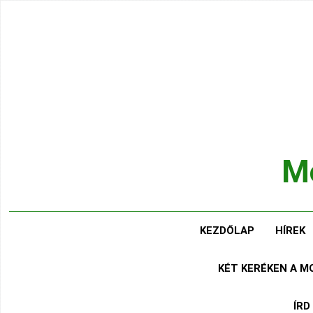
Ugrás
a
tartalomra
Mo
Hírek
KEZDŐLAP
HÍREK
KÉT KERÉKEN A 
ÍRD