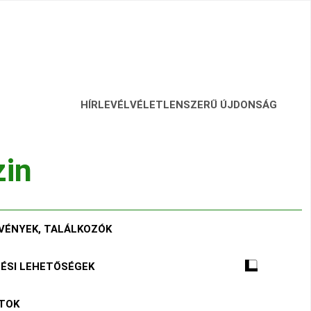
HÍRLEVÉL
VÉLETLENSZERŰ ÚJDONSÁG
zin
VÉNYEK, TALÁLKOZÓK
TÉSI LEHETŐSÉGEK
ÁTOK