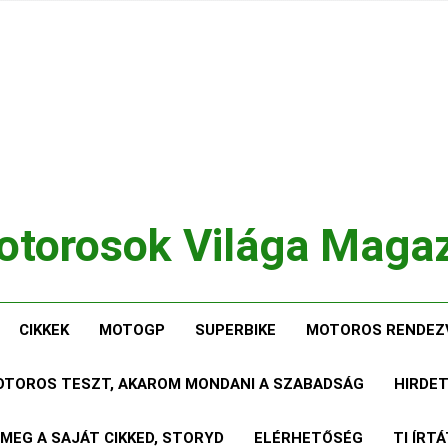
torosok Világa Maga
, Tesztek, Élmények Egy Helyen!
CIKKEK
MOTOGP
SUPERBIKE
MOTOROS RENDEZ
MOTOROS TESZT, AKAROM MONDANI A SZABADSÁG
HIRDE
 MEG A SAJÁT CIKKED, STORYD
ELÉRHETŐSÉG
TI ÍRT