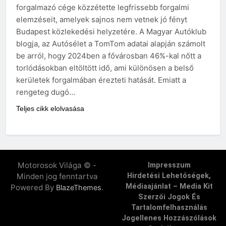
forgalmazó cége közzétette legfrissebb forgalmi
elemzéseit, amelyek sajnos nem vetnek jó fényt
Budapest közlekedési helyzetére. A Magyar Autóklub
blogja, az Autósélet a TomTom adatai alapján számolt
be arról, hogy 2024ben a fővárosban 46%-kal nőtt a
torlódásokban eltöltött idő, ami különösen a belső
kerületek forgalmában érezteti hatását. Emiatt a
rengeteg dugó…
Teljes cikk elolvasása
Motorosok Világa © -
Impresszum
Minden jog fenntartva
Hirdetési Lehetőségek,
Médiaajánlat – Media Kit
Powered By
.
BlazeThemes
Szerzői Jogok És
Tartalomfelhasználás
Jogellenes Hozzászólások