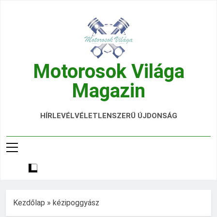
Ugrás
a
tartalomra
Motorosok Világa
Magazin
Hírek, Tesztek, Élmények Egy Helyen!
HÍRLEVÉL
VÉLETLENSZERŰ ÚJDONSÁG
Kezdőlap
»
kézipoggyász