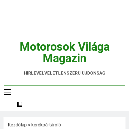
Ugrás
a
tartalomra
Motorosok Világa
Magazin
Hírek, Tesztek, Élmények Egy Helyen!
HÍRLEVÉL
VÉLETLENSZERŰ ÚJDONSÁG
Kezdőlap
»
kerékpártároló