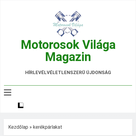
Ugrás
a
tartalomra
Motorosok Világa
Magazin
Hírek, Tesztek, Élmények Egy Helyen!
HÍRLEVÉL
VÉLETLENSZERŰ ÚJDONSÁG
Kezdőlap
»
kerékpárlakat