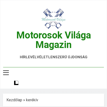
Ugrás
a
tartalomra
Motorosok Világa
Magazin
Hírek, Tesztek, Élmények Egy Helyen!
HÍRLEVÉL
VÉLETLENSZERŰ ÚJDONSÁG
Kezdőlap
»
kerékív