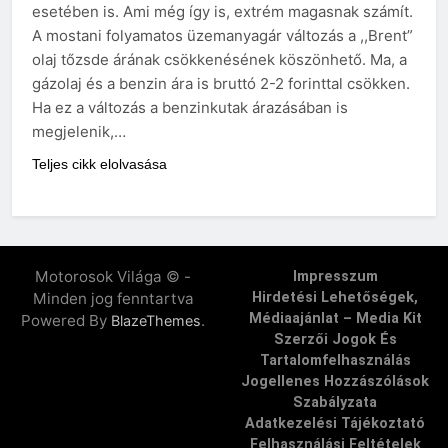
esetében is. Ami még így is, extrém magasnak számít.
A mostani folyamatos üzemanyagár változás a ,,Brent”
olaj tőzsde árának csökkenésének köszönhető. Ma, a
gázolaj és a benzin ára is bruttó 2-2 forinttal csökken.
Ha ez a változás a benzinkutak árazásában is
megjelenik,…
Teljes cikk elolvasása
Motorosok Világa © -
Impresszum
Minden jog fenntartva
Hirdetési Lehetőségek,
Médiaajánlat – Media Kit
Powered By
.
BlazeThemes
Szerzői Jogok És
Tartalomfelhasználás
Jogellenes Hozzászólások
Szabályzata
Adatkezelési Tájékoztató
Felhasználási Feltételek