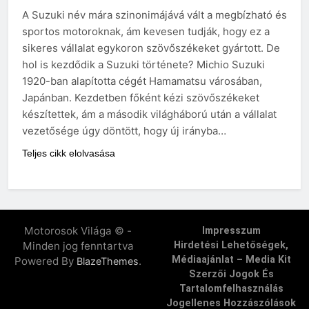
A Suzuki név mára szinonimájává vált a megbízható és
sportos motoroknak, ám kevesen tudják, hogy ez a
sikeres vállalat egykoron szövőszékeket gyártott. De
hol is kezdődik a Suzuki története? Michio Suzuki
1920-ban alapította cégét Hamamatsu városában,
Japánban. Kezdetben főként kézi szövőszékeket
készítettek, ám a második világháború után a vállalat
vezetősége úgy döntött, hogy új irányba…
Teljes cikk elolvasása
Motorosok Világa © -
Impresszum
Minden jog fenntartva
Hirdetési Lehetőségek,
Médiaajánlat – Media Kit
Powered By
.
BlazeThemes
Szerzői Jogok És
Tartalomfelhasználás
Jogellenes Hozzászólások