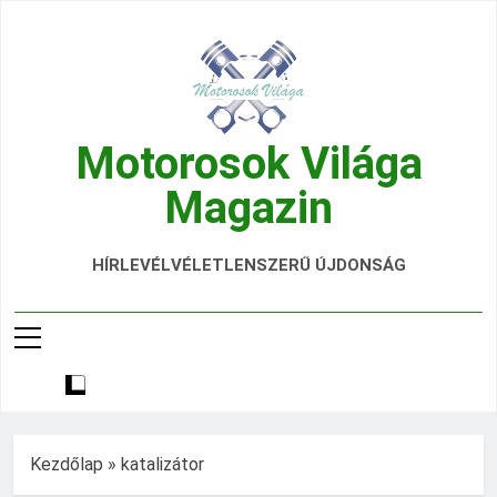
Ugrás
a
tartalomra
Motorosok Világa
Magazin
Hírek, Tesztek, Élmények Egy Helyen!
HÍRLEVÉL
VÉLETLENSZERŰ ÚJDONSÁG
Kezdőlap
»
katalizátor