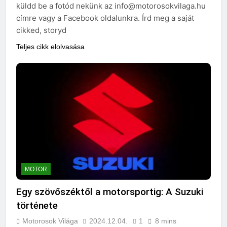
küldd be a fotód nekünk az info@motorosokvilaga.hu
címre vagy a Facebook oldalunkra. Írd meg a saját
cikked, storyd
Teljes cikk elolvasása
MOTOR
Egy szövőszéktől a motorsportig: A Suzuki
története
Motorosok Világa
2024.12.04.
1
8 mins