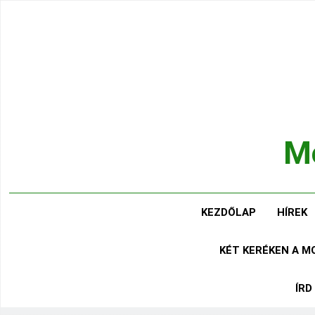
Ugrás
a
tartalomra
Mo
Hírek
KEZDŐLAP
HÍREK
KÉT KERÉKEN A 
ÍRD