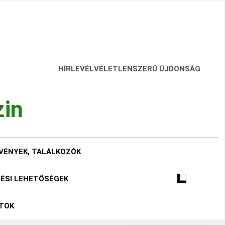
HÍRLEVÉL
VÉLETLENSZERŰ ÚJDONSÁG
zin
VÉNYEK, TALÁLKOZÓK
TÉSI LEHETŐSÉGEK
ÁTOK