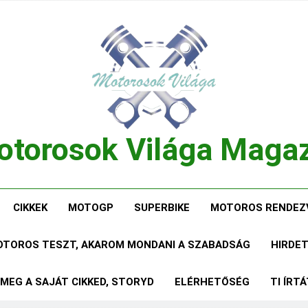
torosok Világa Maga
, Tesztek, Élmények Egy Helyen!
CIKKEK
MOTOGP
SUPERBIKE
MOTOROS RENDEZ
MOTOROS TESZT, AKAROM MONDANI A SZABADSÁG
HIRDE
 MEG A SAJÁT CIKKED, STORYD
ELÉRHETŐSÉG
TI ÍRT