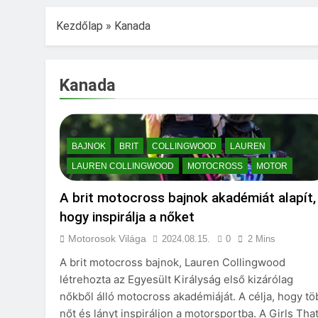
Kezdőlap
»
Kanada
Kanada
BAJNOK
BRIT
COLLINGWOOD
LAUREN
LAUREN COLLINGWOOD
MOTOCROSS
MOTOR
A brit motocross bajnok akadémiát alapít,
hogy inspirálja a nőket
Motorosok Világa
2024.08.15.
0
2 Mins
A brit motocross bajnok, Lauren Collingwood
létrehozta az Egyesült Királyság első kizárólag
nőkből álló motocross akadémiáját. A célja, hogy tö
nőt és lányt inspiráljon a motorsportba. A Girls Tha