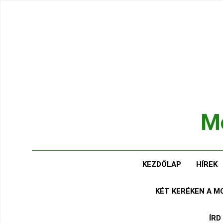
Ugrás
a
tartalomra
Mo
Hírek
KEZDŐLAP
HÍREK
KÉT KERÉKEN A 
ÍRD