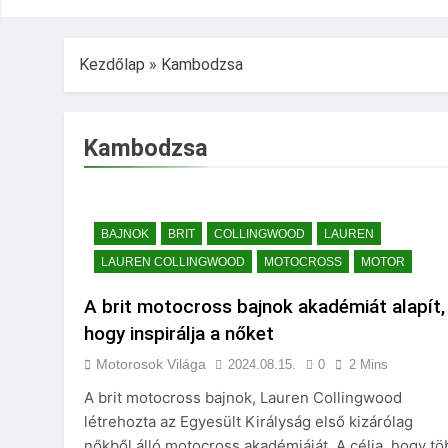
Kezdőlap
»
Kambodzsa
Kambodzsa
BAJNOK
BRIT
COLLINGWOOD
LAUREN
LAUREN COLLINGWOOD
MOTOCROSS
MOTOR
A brit motocross bajnok akadémiát alapít,
hogy inspirálja a nőket
Motorosok Világa
2024.08.15.
0
2 Mins
A brit motocross bajnok, Lauren Collingwood
létrehozta az Egyesült Királyság első kizárólag
nőkből álló motocross akadémiáját. A célja, hogy tö