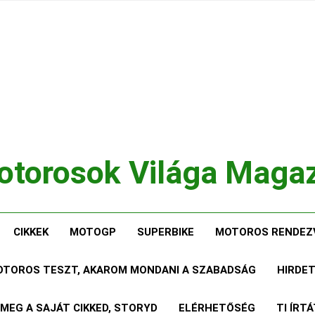
torosok Világa Maga
, Tesztek, Élmények Egy Helyen!
CIKKEK
MOTOGP
SUPERBIKE
MOTOROS RENDEZ
MOTOROS TESZT, AKAROM MONDANI A SZABADSÁG
HIRDE
 MEG A SAJÁT CIKKED, STORYD
ELÉRHETŐSÉG
TI ÍRT