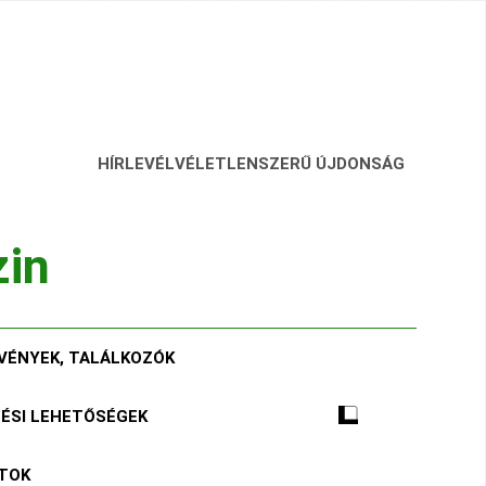
HÍRLEVÉL
VÉLETLENSZERŰ ÚJDONSÁG
zin
VÉNYEK, TALÁLKOZÓK
TÉSI LEHETŐSÉGEK
ÁTOK