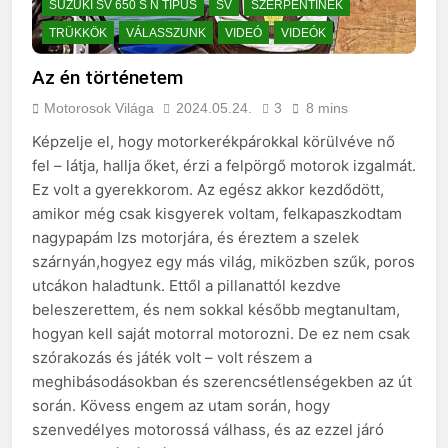
SUZUKI SV 650 S N TÍPUS
SV
SZERPENTINEK
TRÜKKÖK
VÁLASSZUNK
VIDEÓ
VIDEÓK
Az én történetem
Motorosok Világa
2024.05.24.
3
8 mins
Képzelje el, hogy motorkerékpárokkal körülvéve nő
fel – látja, hallja őket, érzi a felpörgő motorok izgalmát.
Ez volt a gyerekkorom. Az egész akkor kezdődött,
amikor még csak kisgyerek voltam, felkapaszkodtam
nagypapám Izs motorjára, és éreztem a szelek
szárnyán,hogyez egy más világ, miközben szűk, poros
utcákon haladtunk. Ettől a pillanattól kezdve
beleszerettem, és nem sokkal később megtanultam,
hogyan kell saját motorral motorozni. De ez nem csak
szórakozás és játék volt – volt részem a
meghibásodásokban és szerencsétlenségekben az út
során. Kövess engem az utam során, hogy
szenvedélyes motorossá válhass, és az ezzel járó