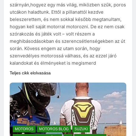
szárnyán,hogyez egy más világ, miközben szűk, poros
utcákon haladtunk. Ettől a pillanattól kezdve
beleszerettem, és nem sokkal később megtanultam,
hogyan kell saját motorral motorozni. De ez nem csak
szórakozás és játék volt – volt részem a
meghibásodásokban és szerencsétlenségekben az út
során. Kövess engem az utam során, hogy
szenvedélyes motorossá válhass, és az ezzel járó
kalandokat és élményeket is megismerd
Teljes cikk elolvasása
MOTOROS
MOTOROS BLOG
SUZUKI