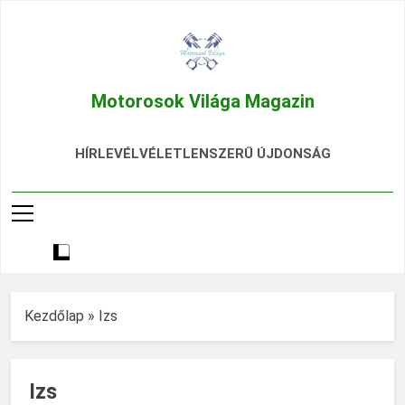
Ugrás
a
tartalomra
Motorosok Világa Magazin
Hírek, Tesztek, Élmények Egy Helyen!
HÍRLEVÉL
VÉLETLENSZERŰ ÚJDONSÁG
Kezdőlap
»
Izs
Izs