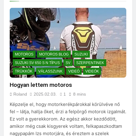
MOTOROS
MOTOROS BLOG
SUZUKI
SUZUKI SV 650 S N TÍPUS
SV
SZERPENTINEK
TRÜKKÖK
VÁLASSZUNK
VIDEÓ
VIDEÓK
Hogyan lettem motoros
Roland
2025.02.03.
1
8 mins
Képzelje el, hogy motorkerékpárokkal körülvéve nő
fel – látja, hallja őket, érzi a felpörgő motorok izgalmát.
Ez volt a gyerekkorom. Az egész akkor kezdődött,
amikor még csak kisgyerek voltam, felkapaszkodtam
nagypapám Izs motorjára, és éreztem a szelek