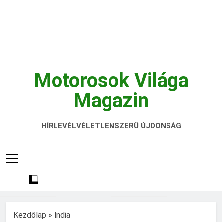
Ugrás
a
tartalomra
Motorosok Világa
Magazin
Hírek, Tesztek, Élmények Egy Helyen!
HÍRLEVÉL
VÉLETLENSZERŰ ÚJDONSÁG
Kezdőlap
»
India