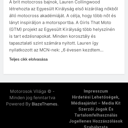
A brit motocross bajnok, Lauren Collingwood
létrehozta az Egyesült Királyság első kizárólag nőkből
álló motocross akadémiáját. A célja, hogy több nőt és
lányt inspiráljon a motorsportba. A Girls That Moto
(GTM) projekt az Egyesült Királyság több helyszínén
is tart edzésnapokat. Minden korosztály és
tapasztalati szint számára nyitott. Lauren így
nyilatkozott az MCN-nek: „6 évesen kezdtem…
Teljes cikk elolvasása
Motorosok Világa © -
Impresszum
Minden jog fenntartva
Hirdetési Lehetőségek,
Médiaajánlat – Media Kit
Powered By
.
BlazeThemes
Szerzői Jogok És
Tartalomfelhasználás
Jogellenes Hozzászólások
Szabályzata