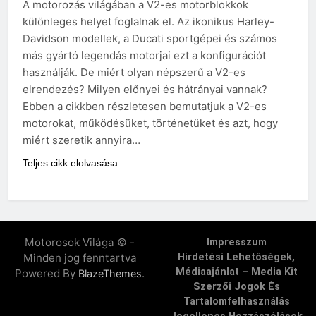
A motorozás világában a V2-es motorblokkok
különleges helyet foglalnak el. Az ikonikus Harley-
Davidson modellek, a Ducati sportgépei és számos
más gyártó legendás motorjai ezt a konfigurációt
használják. De miért olyan népszerű a V2-es
elrendezés? Milyen előnyei és hátrányai vannak?
Ebben a cikkben részletesen bemutatjuk a V2-es
motorokat, működésüket, történetüket és azt, hogy
miért szeretik annyira…
Teljes cikk elolvasása
Motorosok Világa © -
Impresszum
Minden jog fenntartva
Hirdetési Lehetőségek,
Médiaajánlat – Media Kit
Powered By
.
BlazeThemes
Szerzői Jogok És
Tartalomfelhasználás