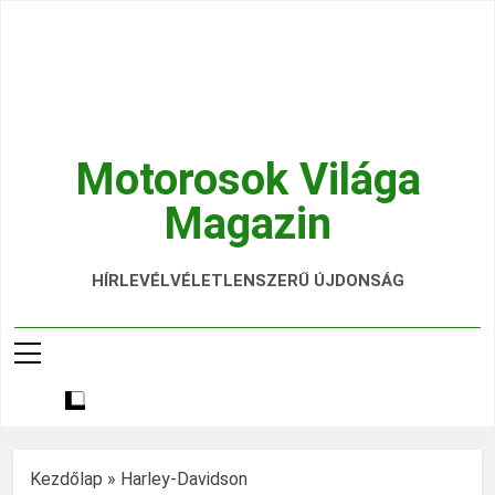
Ugrás
a
tartalomra
Motorosok Világa
Magazin
Hírek, Tesztek, Élmények Egy Helyen!
HÍRLEVÉL
VÉLETLENSZERŰ ÚJDONSÁG
Kezdőlap
»
Harley-Davidson