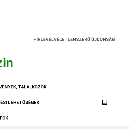
HÍRLEVÉL
VÉLETLENSZERŰ ÚJDONSÁG
zin
VÉNYEK, TALÁLKOZÓK
TÉSI LEHETŐSÉGEK
ÁTOK