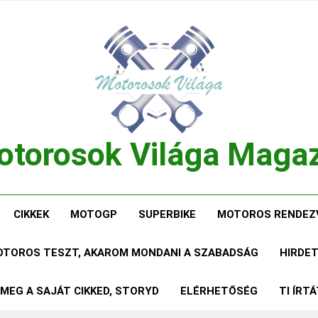
torosok Világa Maga
, Tesztek, Élmények Egy Helyen!
CIKKEK
MOTOGP
SUPERBIKE
MOTOROS RENDEZ
MOTOROS TESZT, AKAROM MONDANI A SZABADSÁG
HIRDE
 MEG A SAJÁT CIKKED, STORYD
ELÉRHETŐSÉG
TI ÍRT