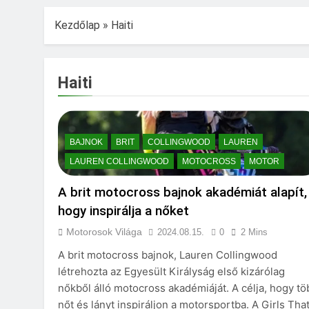
Kezdőlap
»
Haiti
Haiti
BAJNOK
BRIT
COLLINGWOOD
LAUREN
LAUREN COLLINGWOOD
MOTOCROSS
MOTOR
A brit motocross bajnok akadémiát alapít,
hogy inspirálja a nőket
Motorosok Világa
2024.08.15.
0
2 Mins
A brit motocross bajnok, Lauren Collingwood
létrehozta az Egyesült Királyság első kizárólag
nőkből álló motocross akadémiáját. A célja, hogy tö
nőt és lányt inspiráljon a motorsportba. A Girls Tha