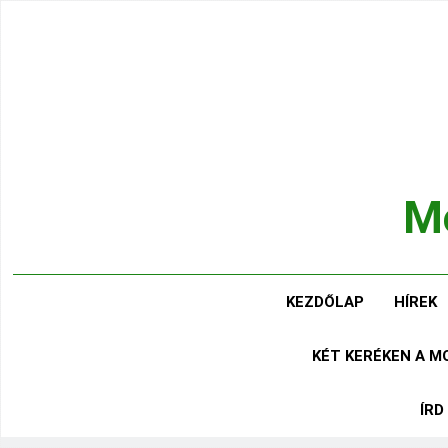
Ugrás
a
tartalomra
Mo
Hírek
KEZDŐLAP
HÍREK
KÉT KERÉKEN A 
ÍRD