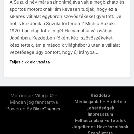
A Suzuki név mára szinonimájává vált a megbízható és
sportos motoroknak, ám kevesen tudják, hogy ez a
sikeres vállalat egykoron szövőszékeket gyártott. De
hol is kezdődik a Suzuki története? Michio Suzuki
1920-ban alapította cégét Hamamatsu városában,
Japánban. Kezdetben főként kézi szövőszékeket
készítettek, ám a második világháború után a vállalat
vezetősége úgy döntött, hogy új irányba…
Teljes cikk elolvasása
Motorosok Világa © -
Kezdőlap
Minden jog fenntartva
Médiaajánlat – Hirdetési
Lehetőségek
Powered By
.
BlazeThemes
Impresszum
Felhasználási Feltételek
Jogellenes Hozzászólások
Szabályzata