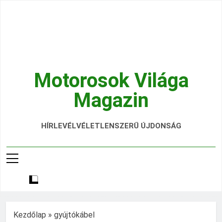
Ugrás
a
tartalomra
Motorosok Világa
Magazin
Hírek, Tesztek, Élmények Egy Helyen!
HÍRLEVÉL
VÉLETLENSZERŰ ÚJDONSÁG
Kezdőlap
»
gyújtókábel