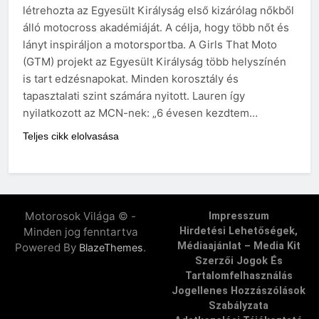
létrehozta az Egyesült Királyság első kizárólag nőkből
álló motocross akadémiáját. A célja, hogy több nőt és
lányt inspiráljon a motorsportba. A Girls That Moto
(GTM) projekt az Egyesült Királyság több helyszínén
is tart edzésnapokat. Minden korosztály és
tapasztalati szint számára nyitott. Lauren így
nyilatkozott az MCN-nek: „6 évesen kezdtem…
Teljes cikk elolvasása
Motorosok Világa © -
Impresszum
Minden jog fenntartva
Hirdetési Lehetőségek,
Médiaajánlat – Media Kit
Powered By
.
BlazeThemes
Szerzői Jogok És
Tartalomfelhasználás
Jogellenes Hozzászólások
Szabályzata