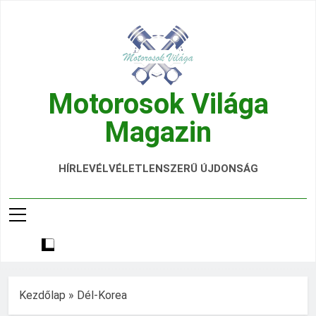
Ugrás
a
tartalomra
Motorosok Világa
Magazin
Hírek, Tesztek, Élmények Egy Helyen!
HÍRLEVÉL
VÉLETLENSZERŰ ÚJDONSÁG
Kezdőlap
»
Dél-Korea