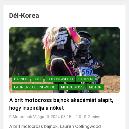
Dél-Korea
BAJNOK
BRIT
COLLINGWOOD
LAUREN
LAUREN COLLINGWOOD
MOTOCROSS
MOTOR
A brit motocross bajnok akadémiát alapít,
hogy inspirálja a nőket
Motorosok Világa
2024.08.15.
0
2 mins
A brit motocross bajnok, Lauren Collingwood