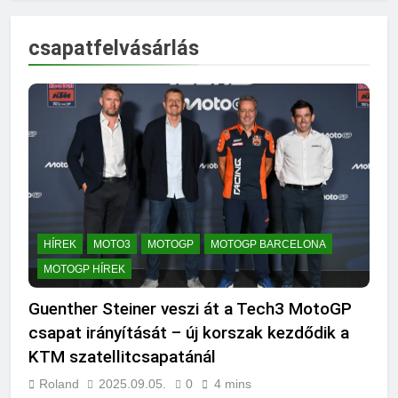
csapatfelvásárlás
HÍREK
MOTO3
MOTOGP
MOTOGP BARCELONA
MOTOGP HÍREK
Guenther Steiner veszi át a Tech3 MotoGP
csapat irányítását – új korszak kezdődik a
KTM szatellitcsapatánál
Roland
2025.09.05.
0
4 mins