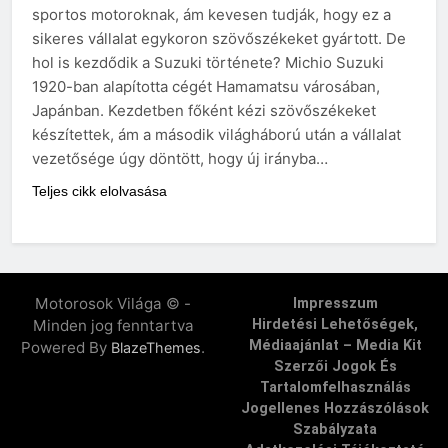
sportos motoroknak, ám kevesen tudják, hogy ez a
sikeres vállalat egykoron szövőszékeket gyártott. De
hol is kezdődik a Suzuki története? Michio Suzuki
1920-ban alapította cégét Hamamatsu városában,
Japánban. Kezdetben főként kézi szövőszékeket
készítettek, ám a második világháború után a vállalat
vezetősége úgy döntött, hogy új irányba…
Teljes cikk elolvasása
Motorosok Világa © -
Impresszum
Minden jog fenntartva
Hirdetési Lehetőségek,
Médiaajánlat – Media Kit
Powered By
.
BlazeThemes
Szerzői Jogok És
Tartalomfelhasználás
Jogellenes Hozzászólások
Szabályzata