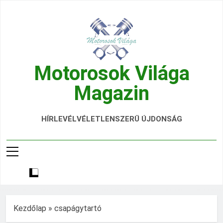
Ugrás
a
tartalomra
Motorosok Világa
Magazin
Hírek, Tesztek, Élmények Egy Helyen!
HÍRLEVÉL
VÉLETLENSZERŰ ÚJDONSÁG
Kezdőlap
»
csapágytartó