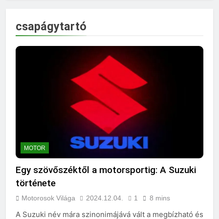
csapágytartó
MOTOR
Egy szövőszéktől a motorsportig: A Suzuki
története
Motorosok Világa
2024.12.04.
1
8 mins
A Suzuki név mára szinonimájává vált a megbízható és