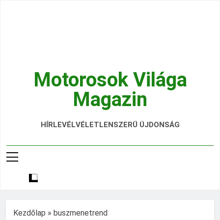
Ugrás
a
tartalomra
Motorosok Világa
Magazin
Hírek, Tesztek, Élmények Egy Helyen!
HÍRLEVÉL
VÉLETLENSZERŰ ÚJDONSÁG
Kezdőlap
»
buszmenetrend