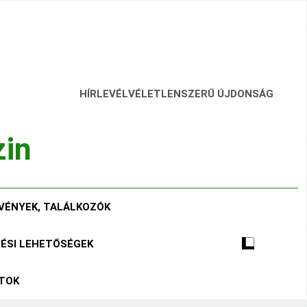
HÍRLEVÉL
VÉLETLENSZERŰ ÚJDONSÁG
zin
VÉNYEK, TALÁLKOZÓK
TÉSI LEHETŐSÉGEK
ÁTOK