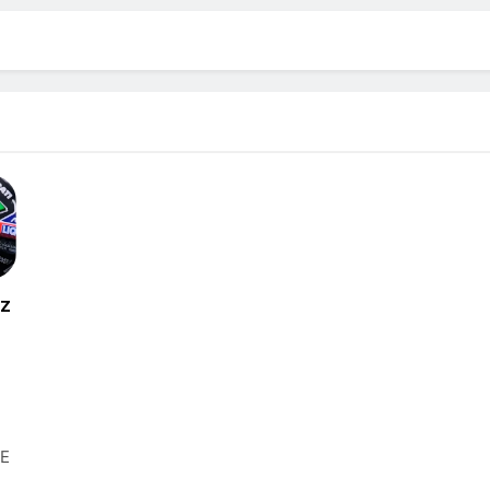
az
oE