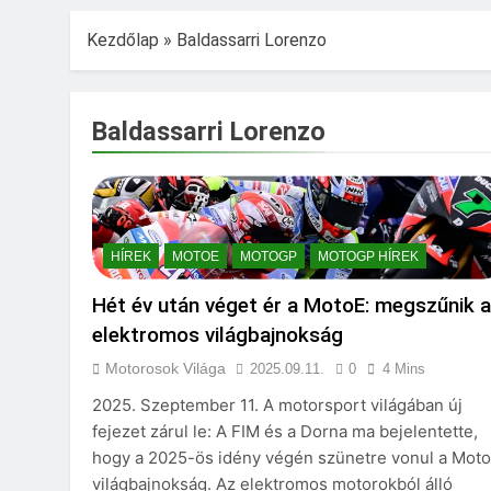
Kezdőlap
»
Baldassarri Lorenzo
Baldassarri Lorenzo
HÍREK
MOTOE
MOTOGP
MOTOGP HÍREK
Hét év után véget ér a MotoE: megszűnik 
elektromos világbajnokság
Motorosok Világa
2025.09.11.
0
4 Mins
2025. Szeptember 11. A motorsport világában új
fejezet zárul le: A FIM és a Dorna ma bejelentette,
hogy a 2025-ös idény végén szünetre vonul a Mot
világbajnokság. Az elektromos motorokból álló