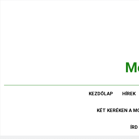
Ugrás
a
tartalomra
Mo
Hírek
KEZDŐLAP
HÍREK
KÉT KERÉKEN A 
ÍRD