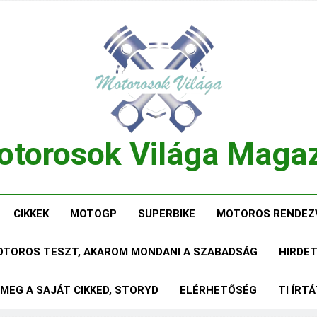
torosok Világa Maga
, Tesztek, Élmények Egy Helyen!
CIKKEK
MOTOGP
SUPERBIKE
MOTOROS RENDEZ
MOTOROS TESZT, AKAROM MONDANI A SZABADSÁG
HIRDE
 MEG A SAJÁT CIKKED, STORYD
ELÉRHETŐSÉG
TI ÍRT