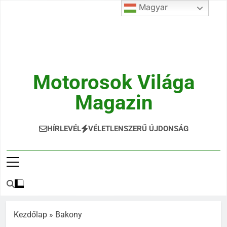
Ugrás
Magyar
a
tartalomra
Motorosok Világa
Magazin
Hírek, Tesztek, Élmények Egy Helyen!
HÍRLEVÉL
VÉLETLENSZERŰ ÚJDONSÁG
Kezdőlap
»
Bakony