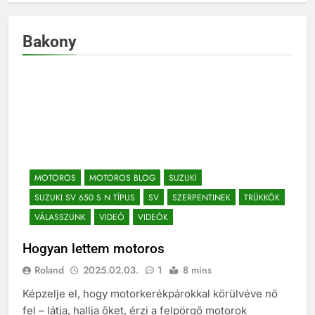
Bakony
MOTOROS
MOTOROS BLOG
SUZUKI
SUZUKI SV 650 S N TÍPUS
SV
SZERPENTINEK
TRÜKKÖK
VÁLASSZUNK
VIDEÓ
VIDEÓK
Hogyan lettem motoros
Roland
2025.02.03.
1
8 mins
Képzelje el, hogy motorkerékpárokkal körülvéve nő
fel – látja, hallja őket, érzi a felpörgő motorok