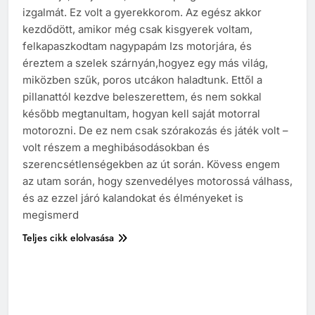
izgalmát. Ez volt a gyerekkorom. Az egész akkor
kezdődött, amikor még csak kisgyerek voltam,
felkapaszkodtam nagypapám Izs motorjára, és
éreztem a szelek szárnyán,hogyez egy más világ,
miközben szűk, poros utcákon haladtunk. Ettől a
pillanattól kezdve beleszerettem, és nem sokkal
később megtanultam, hogyan kell saját motorral
motorozni. De ez nem csak szórakozás és játék volt –
volt részem a meghibásodásokban és
szerencsétlenségekben az út során. Kövess engem
az utam során, hogy szenvedélyes motorossá válhass,
és az ezzel járó kalandokat és élményeket is
megismerd
Teljes cikk elolvasása