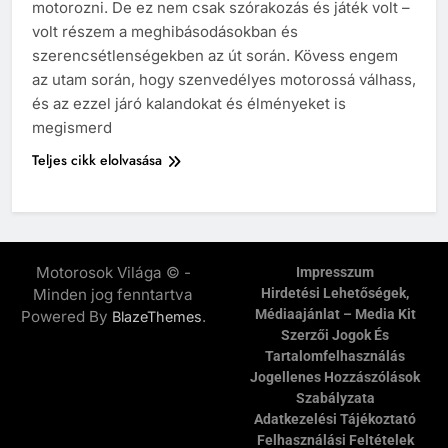
motorozni. De ez nem csak szórakozás és játék volt –
volt részem a meghibásodásokban és
szerencsétlenségekben az út során. Kövess engem
az utam során, hogy szenvedélyes motorossá válhass,
és az ezzel járó kalandokat és élményeket is
megismerd
Teljes cikk elolvasása
Motorosok Világa © -
Impresszum
Minden jog fenntartva
Hirdetési Lehetőségek,
Médiaajánlat – Media Kit
Powered By
.
BlazeThemes
Szerzői Jogok És
Tartalomfelhasználás
Jogellenes Hozzászólások
Szabályzata
Adatkezelési Tájékoztató
Felhasználási Feltételek