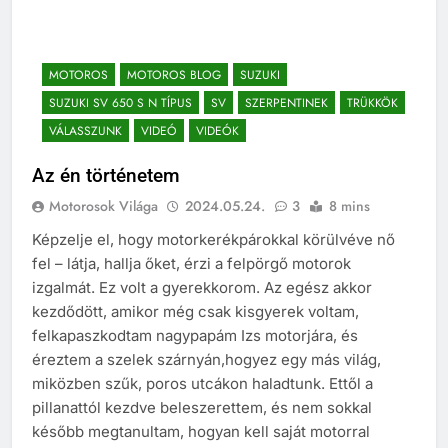
MOTOROS
MOTOROS BLOG
SUZUKI
SUZUKI SV 650 S N TÍPUS
SV
SZERPENTINEK
TRÜKKÖK
VÁLASSZUNK
VIDEÓ
VIDEÓK
Az én történetem
Motorosok Világa
2024.05.24.
3
8 mins
Képzelje el, hogy motorkerékpárokkal körülvéve nő
fel – látja, hallja őket, érzi a felpörgő motorok
izgalmát. Ez volt a gyerekkorom. Az egész akkor
kezdődött, amikor még csak kisgyerek voltam,
felkapaszkodtam nagypapám Izs motorjára, és
éreztem a szelek szárnyán,hogyez egy más világ,
miközben szűk, poros utcákon haladtunk. Ettől a
pillanattól kezdve beleszerettem, és nem sokkal
később megtanultam, hogyan kell saját motorral