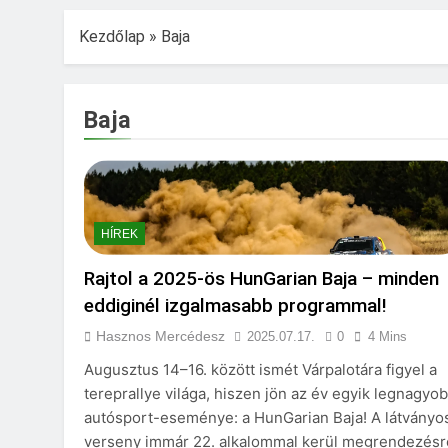
Kezdőlap
»
Baja
Baja
HÍREK
Rajtol a 2025-ös HunGarian Baja – minden
eddiginél izgalmasabb programmal!
Hasznos Mercédesz
2025.07.17.
0
4 Mins
Augusztus 14–16. között ismét Várpalotára figyel a
tereprallye világa, hiszen jön az év egyik legnagyo
autósport-eseménye: a HunGarian Baja! A látványo
verseny immár 22. alkalommal kerül megrendezésr