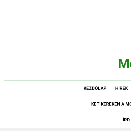
Ugrás
a
tartalomra
Mo
Hírek
KEZDŐLAP
HÍREK
KÉT KERÉKEN A 
ÍRD