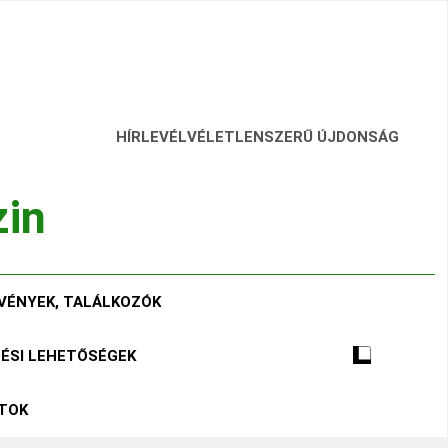
HÍRLEVÉL
VÉLETLENSZERŰ ÚJDONSÁG
zin
VÉNYEK, TALÁLKOZÓK
TÉSI LEHETŐSÉGEK
ÁTOK