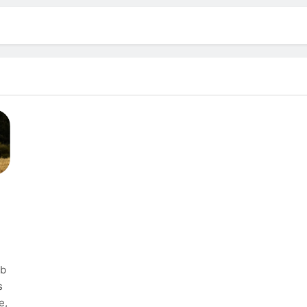
bb
s
e,