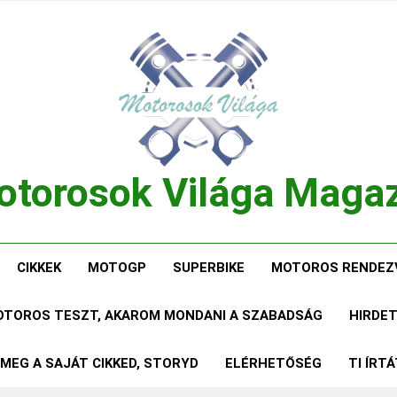
torosok Világa Maga
, Tesztek, Élmények Egy Helyen!
CIKKEK
MOTOGP
SUPERBIKE
MOTOROS RENDEZ
MOTOROS TESZT, AKAROM MONDANI A SZABADSÁG
HIRDE
 MEG A SAJÁT CIKKED, STORYD
ELÉRHETŐSÉG
TI ÍRT