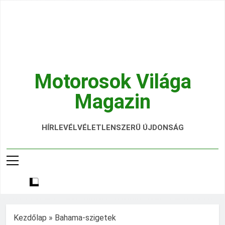
Ugrás
a
tartalomra
Motorosok Világa
Magazin
Hírek, Tesztek, Élmények Egy Helyen!
HÍRLEVÉL
VÉLETLENSZERŰ ÚJDONSÁG
Kezdőlap
»
Bahama-szigetek