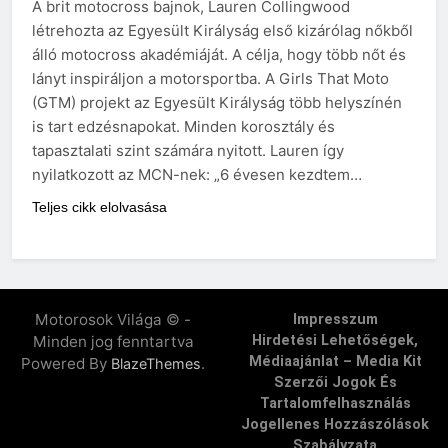
A brit motocross bajnok, Lauren Collingwood
létrehozta az Egyesült Királyság első kizárólag nőkből
álló motocross akadémiáját. A célja, hogy több nőt és
lányt inspiráljon a motorsportba. A Girls That Moto
(GTM) projekt az Egyesült Királyság több helyszínén
is tart edzésnapokat. Minden korosztály és
tapasztalati szint számára nyitott. Lauren így
nyilatkozott az MCN-nek: „6 évesen kezdtem…
Teljes cikk elolvasása
Motorosok Világa © -
Impresszum
Minden jog fenntartva
Hirdetési Lehetőségek,
Médiaajánlat – Media Kit
Powered By
.
BlazeThemes
Szerzői Jogok És
Tartalomfelhasználás
Jogellenes Hozzászólások
Szabályzata