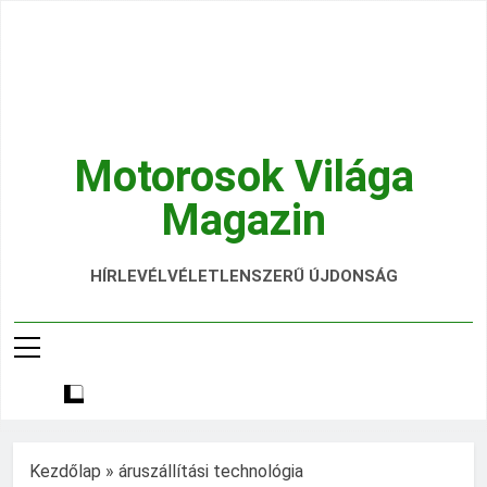
Ugrás
a
tartalomra
Motorosok Világa
Magazin
Hírek, Tesztek, Élmények Egy Helyen!
HÍRLEVÉL
VÉLETLENSZERŰ ÚJDONSÁG
Kezdőlap
»
áruszállítási technológia