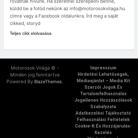
rovatnak hívunk. Ha szeretnél szerepelni benne,
küldd be a fotód nekünk az info@motorosokvilaga.hu
címre vagy a Facebook oldalunkra. Írd meg a saját
cikked, storyd
Teljes cikk elolvasása
Motorosok Világa © -
Impresszum
Minden jog fenntartva
Hirdetési Lehetőségek,
Médiaajánlat – Media Kit
Powered By
.
BlazeThemes
Szerzői Jogok És
Tartalomfelhasználás
Jogellenes Hozzászólások
Szabályzata
Adatkezelési Tájékoztató
Felhasználási Feltételek
Cookie-K És Hozzájárulás-
Kezelés