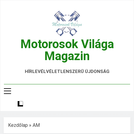
Ugrás
a
tartalomra
Motorosok Világa
Magazin
Hírek, Tesztek, Élmények Egy Helyen!
HÍRLEVÉL
VÉLETLENSZERŰ ÚJDONSÁG
Kezdőlap
»
AM