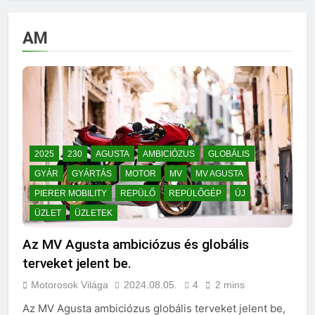
AM
2025
230
AGUSTA
AMBICIÓZUS
GLOBÁLIS
GYÁR
GYÁRTÁS
MOTOR
MV
MV AGUSTA
PIERER MOBILITY
REPÜLŐ
REPÜLŐGÉP
ÚJ
ÜZLET
ÜZLETEK
Az MV Agusta ambiciózus és globális
terveket jelent be.
Motorosok Világa
2024.08.05.
4
2 mins
Az MV Agusta ambiciózus globális terveket jelent be,