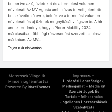
beleértve az új üzleteket és a termelési volumen
növelését Az MV Agusta ambiciózus terveit jelentette
be a következő évre, beleértve a termelési volumen
növelését és új üzletek megnyitását világszerte. A hír
annak eredménye, hogy a Pierer Mobility 2024
márciusában többségi részesedést szerzett az olasz
márkában. Az MV…
Teljes cikk elolvasása
Motorosok Világa © -
Impresszum
Minden jog fenntartva
Hirdetési Lehetőségek,
Médiaajánlat – Media Kit
Powered By
.
BlazeThemes
Szerzői Jogok És
Tartalomfelhasználás
Jogellenes Hozzászólások
Szabályzata