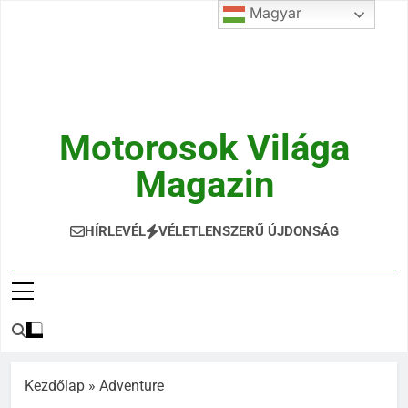
Ugrás
Magyar
a
tartalomra
Motorosok Világa
Magazin
Hírek, Tesztek, Élmények Egy Helyen!
HÍRLEVÉL
VÉLETLENSZERŰ ÚJDONSÁG
Kezdőlap
»
Adventure