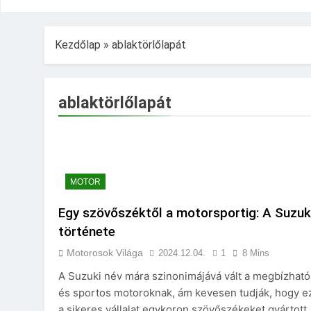
Kezdőlap
»
ablaktörlőlapát
ablaktörlőlapát
MOTOR
Egy szövőszéktől a motorsportig: A Suzuk
története
Motorosok Világa
2024.12.04.
1
8 Mins
A Suzuki név mára szinonimájává vált a megbízható
és sportos motoroknak, ám kevesen tudják, hogy e
a sikeres vállalat egykoron szövőszékeket gyártott.