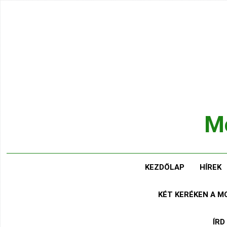
Ugrás
a
tartalomra
Mo
Hírek
KEZDŐLAP
HÍREK
KÉT KERÉKEN A 
ÍRD