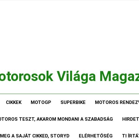
torosok Világa Maga
, Tesztek, Élmények Egy Helyen!
CIKKEK
MOTOGP
SUPERBIKE
MOTOROS RENDEZ
MOTOROS TESZT, AKAROM MONDANI A SZABADSÁG
HIRDE
 MEG A SAJÁT CIKKED, STORYD
ELÉRHETŐSÉG
TI ÍRT