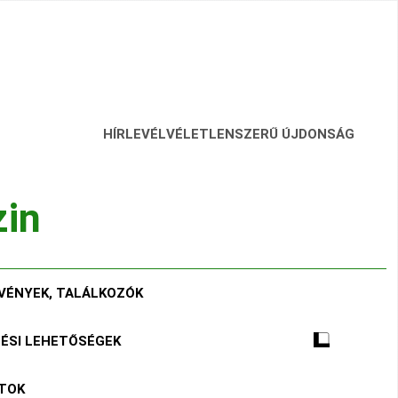
HÍRLEVÉL
VÉLETLENSZERŰ ÚJDONSÁG
zin
VÉNYEK, TALÁLKOZÓK
TÉSI LEHETŐSÉGEK
ÁTOK