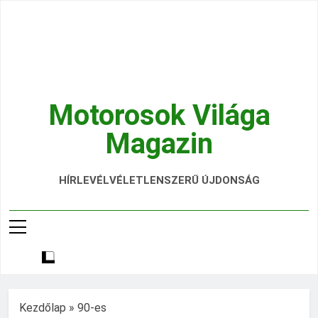
Ugrás
a
tartalomra
Motorosok Világa
Magazin
Hírek, Tesztek, Élmények Egy Helyen!
HÍRLEVÉL
VÉLETLENSZERŰ ÚJDONSÁG
Kezdőlap
»
90-es