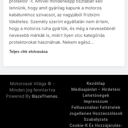
protektor -t. Amivel mindenképp tisztában kell
lennünk, hogy amit gyárilag kapunk a motoros
kabátunkhoz szivacsot, az nagyjából frizbizni
tökéletes. Személy szerint egyáltalán nem értem,
hogy a motoros ruha gyártók, és még a nevesebbnél
nevesebb márkák is, miért ilyen vicc kategóriás
protektorokat használnak. Nekem egész…
Teljes cikk elolvasása
Motorosok Világa © -
Kezdőlap
Minden jog fenntartva
Médiaajánlat – Hirdetési
Lehetőségek
Powered By
.
BlazeThemes
Impresszum
Felhasználási Feltételek
Jogellenes Hozzászólások
Szabályzata
Cookie-K És Hozzájárulás-