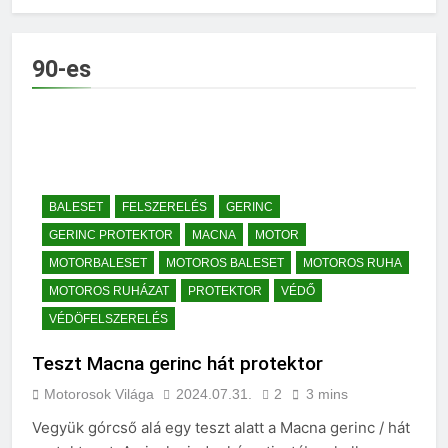
90-es
BALESET
FELSZERELÉS
GERINC
GERINC PROTEKTOR
MACNA
MOTOR
MOTORBALESET
MOTOROS BALESET
MOTOROS RUHA
MOTOROS RUHÁZAT
PROTEKTOR
VÉDŐ
VÉDÖFELSZERELÉS
Teszt Macna gerinc hát protektor
Motorosok Világa
2024.07.31.
2
3 mins
Vegyük górcső alá egy teszt alatt a Macna gerinc / hát