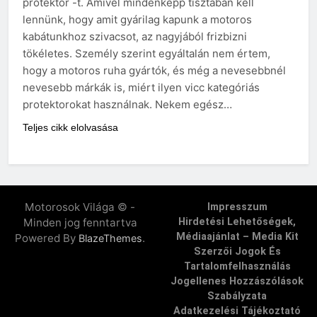
protektor -t. Amivel mindenképp tisztában kell
lennünk, hogy amit gyárilag kapunk a motoros
kabátunkhoz szivacsot, az nagyjából frizbizni
tökéletes. Személy szerint egyáltalán nem értem,
hogy a motoros ruha gyártók, és még a nevesebbnél
nevesebb márkák is, miért ilyen vicc kategóriás
protektorokat használnak. Nekem egész…
Teljes cikk elolvasása
Motorosok Világa © -
Impresszum
Minden jog fenntartva
Hirdetési Lehetőségek,
Médiaajánlat – Media Kit
Powered By
.
BlazeThemes
Szerzői Jogok És
Tartalomfelhasználás
Jogellenes Hozzászólások
Szabályzata
Adatkezelési Tájékoztató