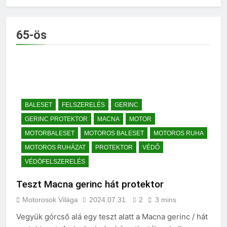
65-ös
BALESET
FELSZERELÉS
GERINC
GERINC PROTEKTOR
MACNA
MOTOR
MOTORBALESET
MOTOROS BALESET
MOTOROS RUHA
MOTOROS RUHÁZAT
PROTEKTOR
VÉDŐ
VÉDÖFELSZERELÉS
Teszt Macna gerinc hát protektor
Motorosok Világa
2024.07.31.
2
3 mins
Vegyük górcső alá egy teszt alatt a Macna gerinc / hát