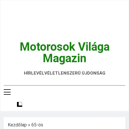
Ugrás
a
tartalomra
Motorosok Világa
Magazin
Hírek, Tesztek, Élmények Egy Helyen!
HÍRLEVÉL
VÉLETLENSZERŰ ÚJDONSÁG
Kezdőlap
»
65-ös