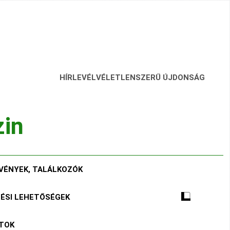
HÍRLEVÉL
VÉLETLENSZERŰ ÚJDONSÁG
zin
VÉNYEK, TALÁLKOZÓK
TÉSI LEHETŐSÉGEK
ÁTOK