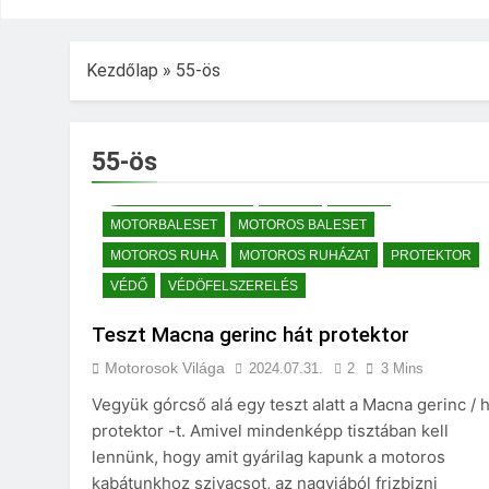
Kezdőlap
»
55-ös
55-ös
BALESET
FELSZERELÉS
GERINC
GERINC PROTEKTOR
MACNA
MOTOR
MOTORBALESET
MOTOROS BALESET
MOTOROS RUHA
MOTOROS RUHÁZAT
PROTEKTOR
VÉDŐ
VÉDÖFELSZERELÉS
Teszt Macna gerinc hát protektor
Motorosok Világa
2024.07.31.
2
3 Mins
Vegyük górcső alá egy teszt alatt a Macna gerinc / h
protektor -t. Amivel mindenképp tisztában kell
lennünk, hogy amit gyárilag kapunk a motoros
kabátunkhoz szivacsot, az nagyjából frizbizni