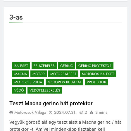
3-as
BALESET
FELSZERELÉS
GERINC
GERINC PROTEKTOR
MACNA
MOTOR
MOTORBALESET
MOTOROS BALESET
MOTOROS RUHA
MOTOROS RUHÁZAT
PROTEKTOR
VÉDŐ
VÉDÖFELSZERELÉS
Teszt Macna gerinc hát protektor
Motorosok Világa
2024.07.31.
2
3 mins
Vegyük górcső alá egy teszt alatt a Macna gerinc / hát
protektor -t. Amivel mindenképp tisztában kell