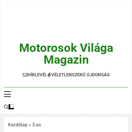
Ugrás
a
tartalomra
Motorosok Világa
Magazin
Hírek, Tesztek, Élmények Egy Helyen!
HÍRLEVÉL
VÉLETLENSZERŰ ÚJDONSÁG
Kezdőlap
»
3-as