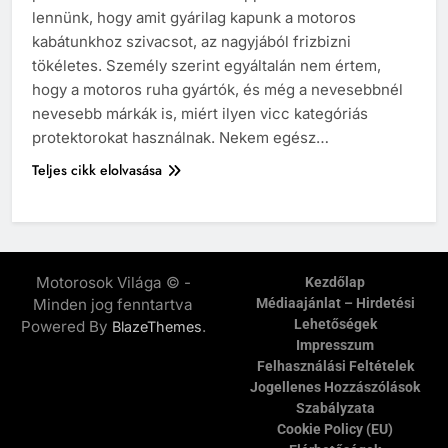
lennünk, hogy amit gyárilag kapunk a motoros
kabátunkhoz szivacsot, az nagyjából frizbizni
tökéletes. Személy szerint egyáltalán nem értem,
hogy a motoros ruha gyártók, és még a nevesebbnél
nevesebb márkák is, miért ilyen vicc kategóriás
protektorokat használnak. Nekem egész…
Teljes cikk elolvasása
Motorosok Világa © -
Kezdőlap
Minden jog fenntartva
Médiaajánlat – Hirdetési
Lehetőségek
Powered By
.
BlazeThemes
Impresszum
Felhasználási Feltételek
Jogellenes Hozzászólások
Szabályzata
Cookie Policy (EU)